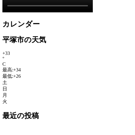
カレンダー
平塚市の天気
+
33
°
C
最高:
+
34
最低:
+
26
土
日
月
火
最近の投稿