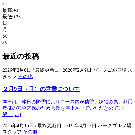
C
最高:
+
34
最低:
+
26
日
月
火
水
最近の投稿
2026年2月8日
/ 最終更新日 :
2026年2月9日
パークゴルフ場 ス
タッフ
その他
２月9日（月）の営業について
本日は、昨日の降雪によりコース内が積雪、凍結の為、利用
者様の安全確保のため営業を停止させていただきのでご理
解、 […]
2025年4月16日
/ 最終更新日 :
2025年4月17日
パークゴルフ場
スタッフ
その他